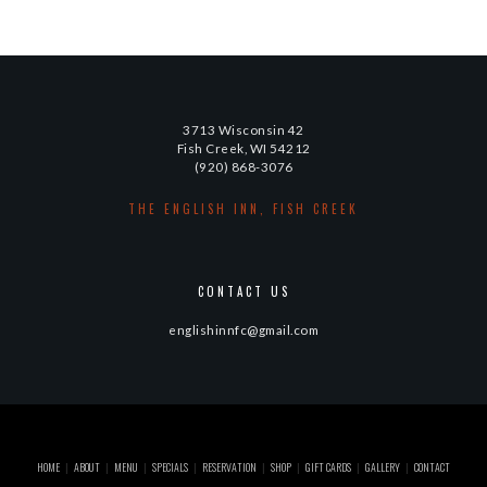
3713 Wisconsin 42
Fish Creek, WI 54212
(920) 868-3076
THE ENGLISH INN, FISH CREEK
CONTACT US
englishinnfc@gmail.com
HOME
ABOUT
MENU
SPECIALS
RESERVATION
SHOP
GIFT CARDS
GALLERY
CONTACT