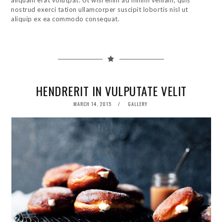
aliquam erat volutpat. Ut wisi enim ad minim veniam, quis
nostrud exerci tation ullamcorper suscipit lobortis nisl ut
aliquip ex ea commodo consequat.
HENDRERIT IN VULPUTATE VELIT
POSTED
MARCH 14, 2015
GALLERY
ON