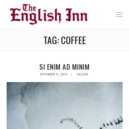
TAG:
COFFEE
SI ENIM AD MINIM
POSTED
SEPTEMBER 11, 2015
GALLERY
ON