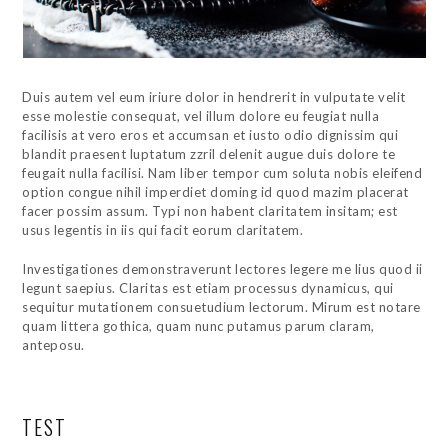
Duis autem vel eum iriure dolor in hendrerit in vulputate velit
esse molestie consequat, vel illum dolore eu feugiat nulla
facilisis at vero eros et accumsan et iusto odio dignissim qui
blandit praesent luptatum zzril delenit augue duis dolore te
feugait nulla facilisi. Nam liber tempor cum soluta nobis eleifend
option congue nihil imperdiet doming id quod mazim placerat
facer possim assum. Typi non habent claritatem insitam; est
usus legentis in iis qui facit eorum claritatem.
Investigationes demonstraverunt lectores legere me lius quod ii
legunt saepius. Claritas est etiam processus dynamicus, qui
sequitur mutationem consuetudium lectorum. Mirum est notare
quam littera gothica, quam nunc putamus parum claram,
anteposu.
TEST